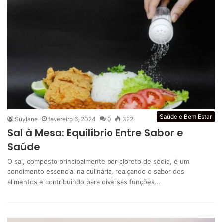
Saúde e Bem Estar
Suylane
fevereiro 6, 2024
0
322
Sal à Mesa: Equilíbrio Entre Sabor e
Saúde
O sal, composto principalmente por cloreto de sódio, é um
condimento essencial na culinária, realçando o sabor dos
alimentos e contribuindo para diversas funções…