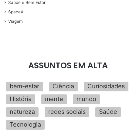
Saúde e Bem Estar
SpaceX
Viagem
ASSUNTOS EM ALTA
bem-estar
Ciência
Curiosidades
História
mente
mundo
natureza
redes sociais
Saúde
Tecnologia