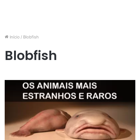
Início
/
Blobfish
Blobfish