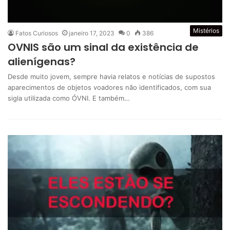
Mistérios
Fatos Curiosos
janeiro 17, 2023
0
386
OVNIS são um sinal da existência de
alienígenas?
Desde muito jovem, sempre havia relatos e notícias de supostos
aparecimentos de objetos voadores não identificados, com sua
sigla utilizada como ÓVNI. E também…