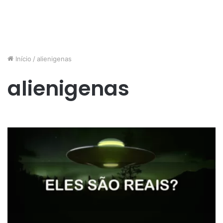
Início
/
alienigenas
alienigenas