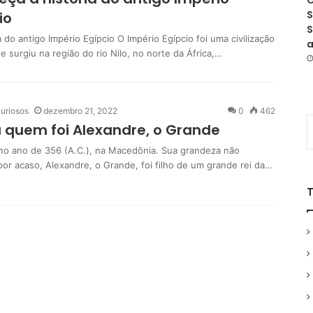
O
S
io
S
a do antigo Império Egípcio O Império Egípcio foi uma civilização
a
e surgiu na região do rio Nilo, no norte da África,…
uriosos
dezembro 21, 2022
0
462
 quem foi Alexandre, o Grande
no ano de 356 (A.C.), na Macedônia. Sua grandeza não
por acaso, Alexandre, o Grande, foi filho de um grande rei da…