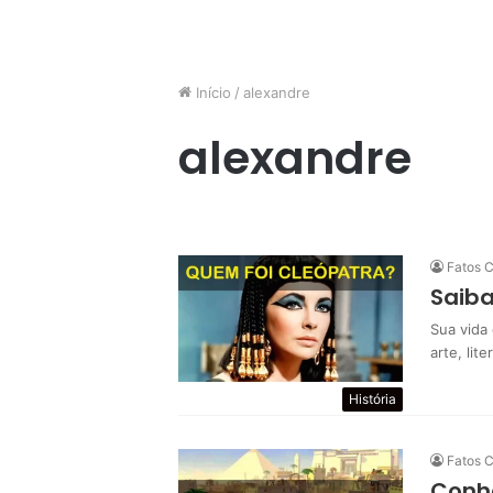
Início
/
alexandre
alexandre
Fatos C
Saiba
Sua vida
arte, lit
História
Fatos C
Conhe