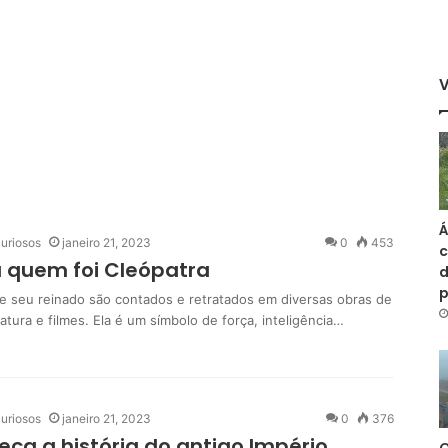
Á
uriosos
janeiro 21, 2023
0
453
c
 quem foi Cleópatra
d
 e seu reinado são contados e retratados em diversas obras de
eratura e filmes. Ela é um símbolo de força, inteligência…
uriosos
janeiro 21, 2023
0
376
ça a história do antigo Império