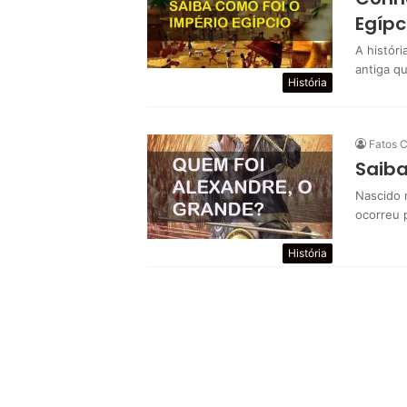
Egípc
A históri
antiga qu
História
Fatos C
Saiba
Nascido 
ocorreu 
História