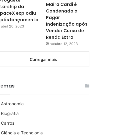
 foguete
Maíra Cardi é
tarship da
Condenada a
paceX explodiu
Pagar
pós lançamento
Indenização após
abril 20, 2023
Vender Curso de
Renda Extra
outubro 12, 2023
Carregar mais
Temas
Astronomia
Biografia
Carros
Ciência e Tecnologia