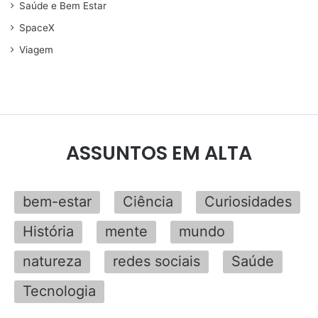
Saúde e Bem Estar
SpaceX
Viagem
ASSUNTOS EM ALTA
bem-estar
Ciência
Curiosidades
História
mente
mundo
natureza
redes sociais
Saúde
Tecnologia