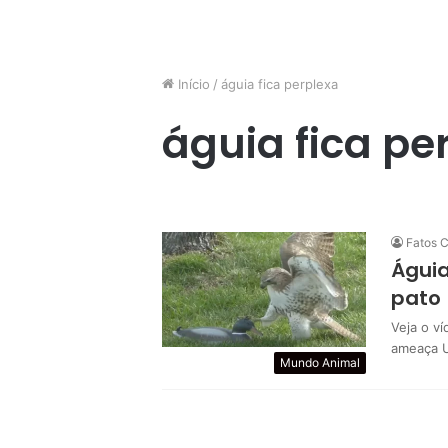
Início
/
águia fica perplexa
águia fica pe
Fatos C
Águia
pato
Veja o ví
ameaça U
Mundo Animal