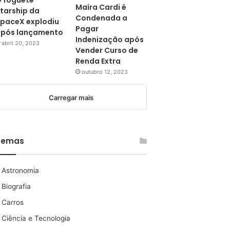
 foguete
Maíra Cardi é
tarship da
Condenada a
paceX explodiu
Pagar
pós lançamento
Indenização após
abril 20, 2023
Vender Curso de
Renda Extra
outubro 12, 2023
Carregar mais
Temas
Astronomia
Biografia
Carros
Ciência e Tecnologia