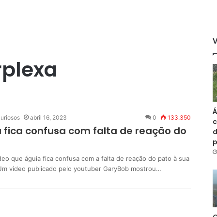
rplexa
Á
uriosos
abril 16, 2023
0
133.350
c
 fica confusa com falta de reação do
d
deo que águia fica confusa com a falta de reação do pato à sua
m vídeo publicado pelo youtuber GaryBob mostrou…