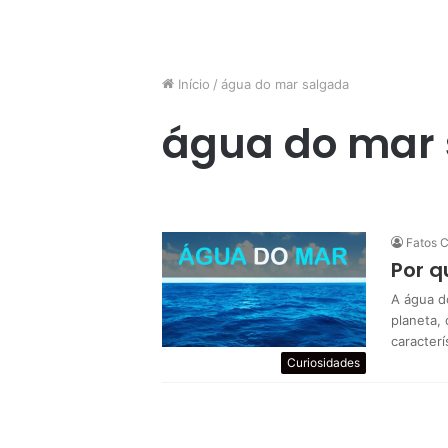
Início
/
água do mar salgada
água do mar
Fatos C
Por q
A água d
planeta,
caracterí
Curiosidades