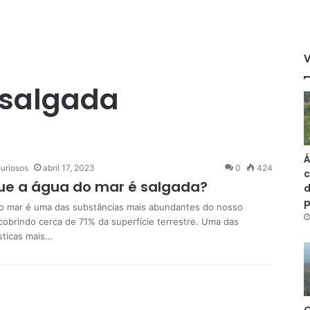
 salgada
Á
uriosos
abril 17, 2023
0
424
c
ue a água do mar é salgada?
d
o mar é uma das substâncias mais abundantes do nosso
 cobrindo cerca de 71% da superfície terrestre. Uma das
sticas mais…