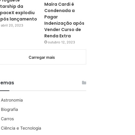
 foguete
Maíra Cardi é
tarship da
Condenada a
paceX explodiu
Pagar
pós lançamento
Indenização após
abril 20, 2023
Vender Curso de
Renda Extra
outubro 12, 2023
Carregar mais
Temas
Astronomia
Biografia
Carros
Ciência e Tecnologia