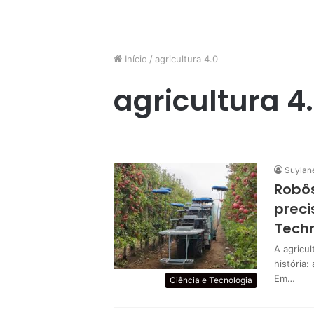
Início
/
agricultura 4.0
agricultura 4
Suylan
Robô
preci
Tech
A agricu
história:
Em…
Ciência e Tecnologia