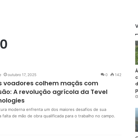
.0
Á
e
outubro 17, 2025
0
142
c
s voadores colhem maçãs com
d
são: A revolução agrícola da Tevel
nologies
ltura moderna enfrenta um dos maiores desafios de sua
 a falta de mão de obra qualificada para o trabalho no campo.