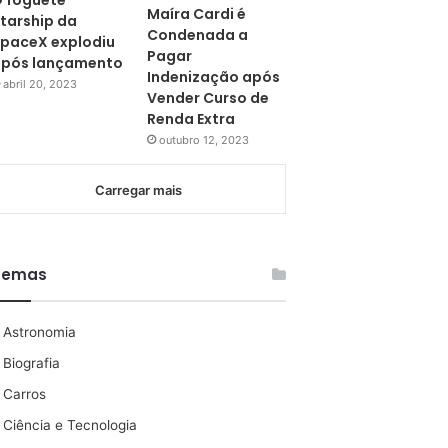
 foguete
Maíra Cardi é
tarship da
Condenada a
paceX explodiu
Pagar
pós lançamento
Indenização após
abril 20, 2023
Vender Curso de
Renda Extra
outubro 12, 2023
Carregar mais
Temas
Astronomia
Biografia
Carros
Ciência e Tecnologia