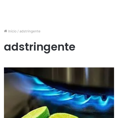
Início
/
adstringente
adstringente