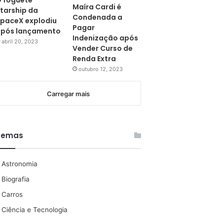
 foguete
Maíra Cardi é
tarship da
Condenada a
paceX explodiu
Pagar
pós lançamento
Indenização após
abril 20, 2023
Vender Curso de
Renda Extra
outubro 12, 2023
Carregar mais
Temas
Astronomia
Biografia
Carros
Ciência e Tecnologia