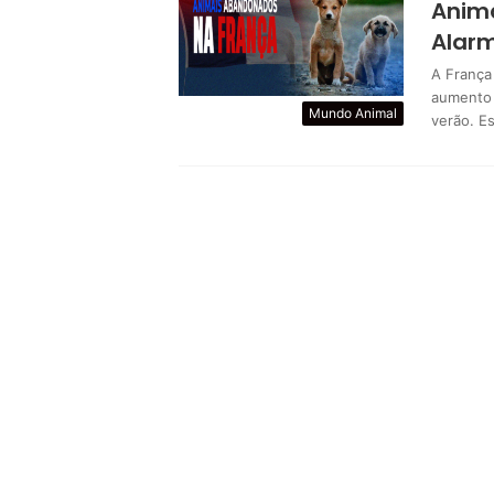
Anim
Alarm
A França
aumento 
Mundo Animal
verão. E