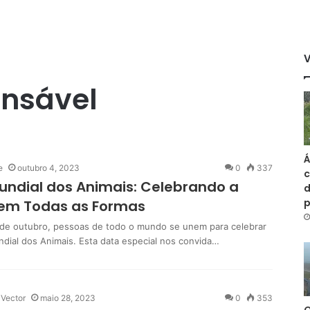
nsável
Á
e
outubro 4, 2023
0
337
c
undial dos Animais: Celebrando a
d
 em Todas as Formas
 de outubro, pessoas de todo o mundo se unem para celebrar
ndial dos Animais. Esta data especial nos convida…
 Vector
maio 28, 2023
0
353