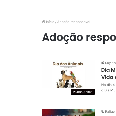
Início
/
Adoção responsável
Adoção respo
Suylan
Dia M
Vida
No dia 4
o Dia Mu
Mundo Animal
Raffael