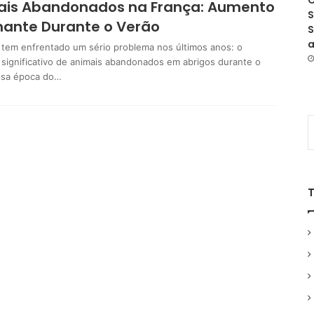
O
ais Abandonados na França: Aumento
S
ante Durante o Verão
S
a
 tem enfrentado um sério problema nos últimos anos: o
significativo de animais abandonados em abrigos durante o
ssa época do…