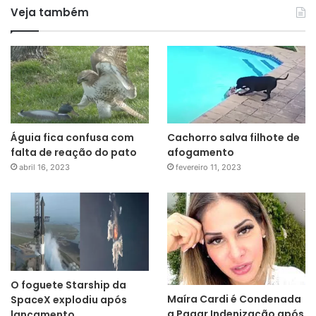
Veja também
Águia fica confusa com
Cachorro salva filhote de
falta de reação do pato
afogamento
abril 16, 2023
fevereiro 11, 2023
O foguete Starship da
Maíra Cardi é Condenada
SpaceX explodiu após
a Pagar Indenização após
lançamento