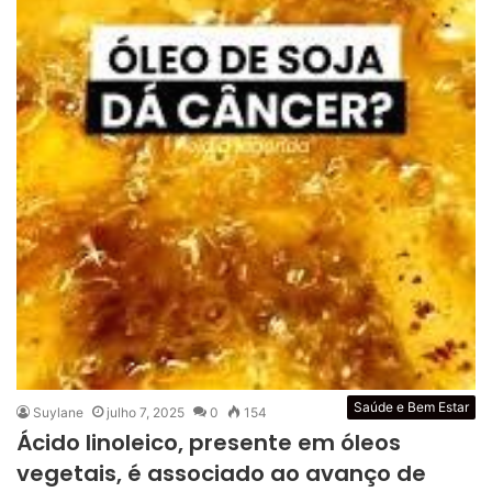
Saúde e Bem Estar
Suylane
julho 7, 2025
0
154
Ácido linoleico, presente em óleos
vegetais, é associado ao avanço de