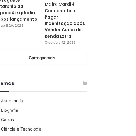
 foguete
Maíra Cardi é
tarship da
Condenada a
paceX explodiu
Pagar
pós lançamento
Indenização após
abril 20, 2023
Vender Curso de
Renda Extra
outubro 12, 2023
Carregar mais
Temas
Astronomia
Biografia
Carros
Ciência e Tecnologia