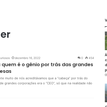
der
Á
uriosos
dezembro 16, 2022
0
454
c
 quem é o gênio por trás das grandes
d
esas
te muito de nós acreditávamos que a “cabeça” por trás do
de grandes corporações era o “CEO”, só que na realidade não