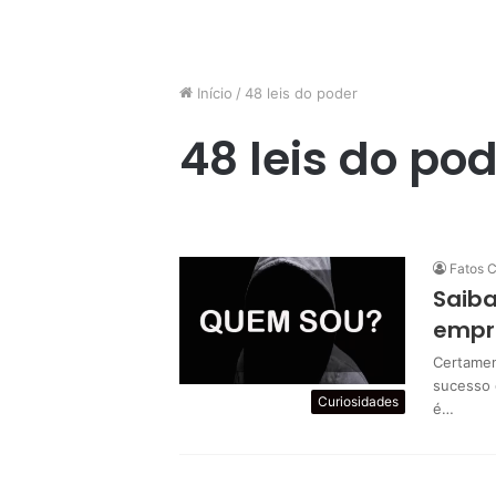
Início
/
48 leis do poder
48 leis do po
Fatos C
Saiba
empr
Certamen
sucesso 
Curiosidades
é…