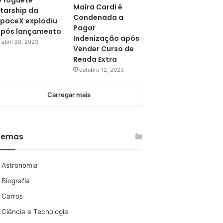
 foguete
Maíra Cardi é
tarship da
Condenada a
paceX explodiu
Pagar
pós lançamento
Indenização após
abril 20, 2023
Vender Curso de
Renda Extra
outubro 12, 2023
Carregar mais
Temas
Astronomia
Biografia
Carros
Ciência e Tecnologia