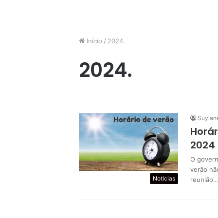
Início
/
2024.
2024.
Suylan
Horá
2024
O govern
verão nã
Noticias
reunião