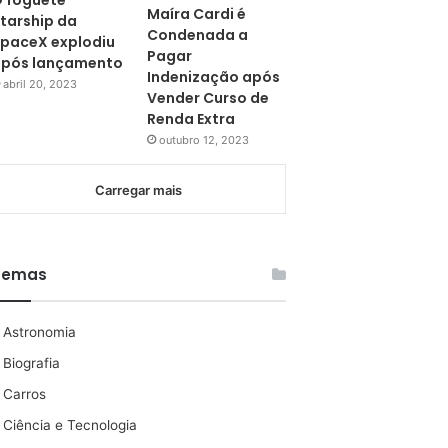
 foguete
Maíra Cardi é
tarship da
Condenada a
paceX explodiu
Pagar
pós lançamento
Indenização após
abril 20, 2023
Vender Curso de
Renda Extra
outubro 12, 2023
Carregar mais
Temas
Astronomia
Biografia
Carros
Ciência e Tecnologia