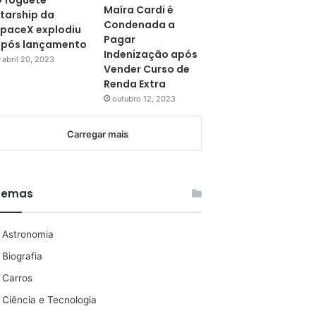
 foguete
Maíra Cardi é
tarship da
Condenada a
paceX explodiu
Pagar
pós lançamento
Indenização após
abril 20, 2023
Vender Curso de
Renda Extra
outubro 12, 2023
Carregar mais
Temas
Astronomia
Biografia
Carros
Ciência e Tecnologia