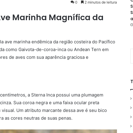
O
0
2 minutos de leitura
S
S
Ave Marinha Magnífica da
a
ela ave marinha endêmica da região costeira do Pacífico
ida como Gaivota-de-coroa-inca ou Andean Tern em
ores de aves com sua aparência graciosa e
centímetros, a Sterna Inca possui uma plumagem
cinza. Sua coroa negra e uma faixa ocular preta
 visual. Um atributo marcante dessa ave é seu bico
ra as cores neutras de suas penas.