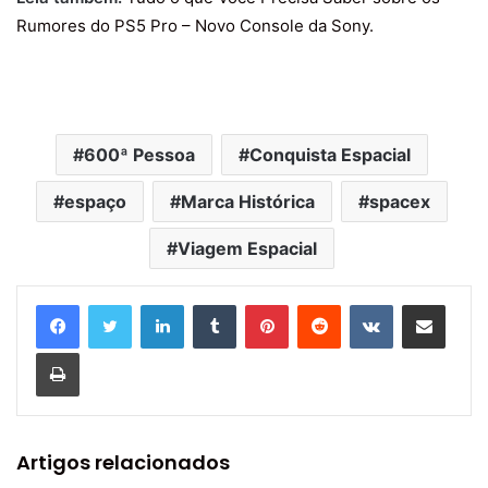
Rumores do PS5 Pro – Novo Console da Sony
.
600ª Pessoa
Conquista Espacial
espaço
Marca Histórica
spacex
Viagem Espacial
Linkedin
Tumblr
Pinterest
Reddit
VK
Compartilhar via e-mail
Imprimir
Artigos relacionados