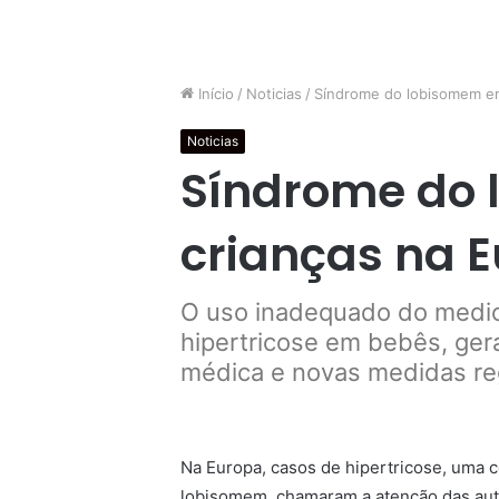
Início
/
Noticias
/
Síndrome do lobisomem em
Noticias
Síndrome do
crianças na 
O uso inadequado do medi
hipertricose em bebês, ge
médica e novas medidas reg
Na Europa, casos de hipertricose, uma
lobisomem, chamaram a atenção das auto