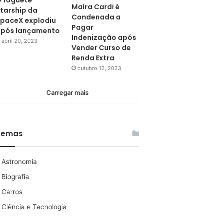
 foguete
Maíra Cardi é
tarship da
Condenada a
paceX explodiu
Pagar
pós lançamento
Indenização após
abril 20, 2023
Vender Curso de
Renda Extra
outubro 12, 2023
Carregar mais
Temas
Astronomia
Biografia
Carros
Ciência e Tecnologia