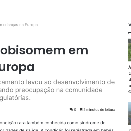
 crianças na Europa
 lobisomem em
Europa
Á
c
d
camento levou ao desenvolvimento de
rando preocupação na comunidade
ulatórias.
0
2 minutos de leitura
 condição rara também conhecida como síndrome do
ridades de saúde. A condição foi registrada em bebês