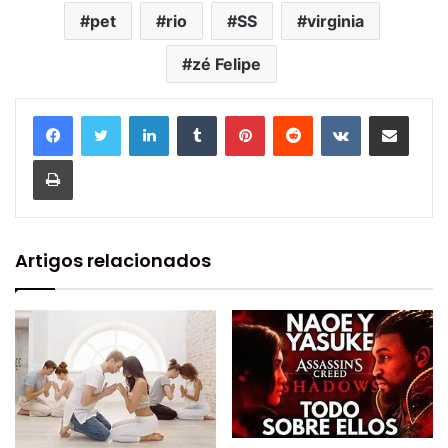
pet
rio
SS
virginia
zé Felipe
Linkedin
Tumblr
Pinterest
Reddit
VK
Compartilhar via e-mail
Imprimir
Artigos relacionados