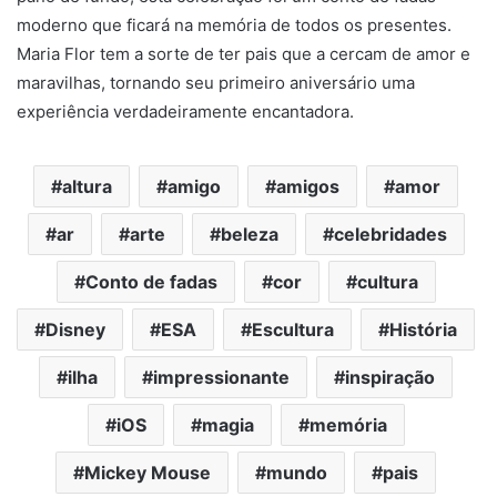
moderno que ficará na memória de todos os presentes.
Maria Flor tem a sorte de ter pais que a cercam de amor e
maravilhas, tornando seu primeiro aniversário uma
experiência verdadeiramente encantadora.
altura
amigo
amigos
amor
ar
arte
beleza
celebridades
Conto de fadas
cor
cultura
Disney
ESA
Escultura
História
ilha
impressionante
inspiração
iOS
magia
memória
Mickey Mouse
mundo
pais