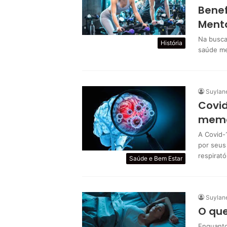
Benef
Ment
Na busca
História
saúde me
Suylan
Covid
memór
A Covid-
por seus
respirat
Saúde e Bem Estar
Suylan
O que
Enquanto