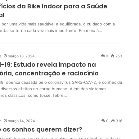
ícios da Bike Indoor para a Saúde
al
 por uma vida mais saudável e equilibrada, o cuidado com a
ntal se torna cada vez mais importante. Em meio à…
e
março 18, 2024
0
253
-19: Estudo revela impacto na
ia, concentração e raciocínio
19, doença causada pelo coronavírus SARS-CoV-2, é conhecida
 diversos efeitos no corpo humano. Além dos sintomas
órios clássicos, como tosse, febre…
e
março 14, 2024
0
316
 os sonhos querem dizer?
 você dorme, seu corpo se acalma, mas seu cérebro continua