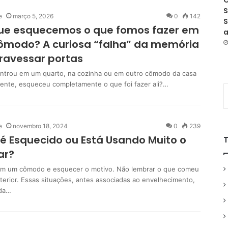
O
S
e
março 5, 2026
0
142
S
que esquecemos o que fomos fazer em
a
ômodo? A curiosa “falha” da memória
ravessar portas
entrou em um quarto, na cozinha ou em outro cômodo da casa
pente, esqueceu completamente o que foi fazer ali?…
e
novembro 18, 2024
0
239
é Esquecido ou Está Usando Muito o
ar?
m um cômodo e esquecer o motivo. Não lembrar o que comeu
nterior. Essas situações, antes associadas ao envelhecimento,
ada…