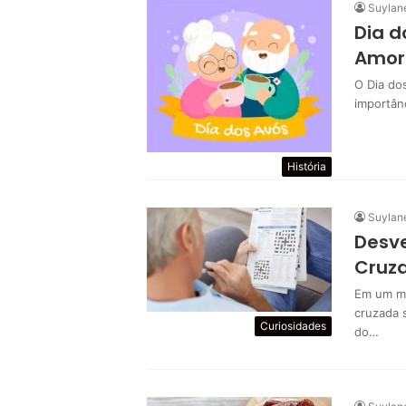
Suylan
Dia d
Amor
O Dia do
importân
História
Suylan
Desv
Cruz
Em um mu
cruzada 
Curiosidades
do…