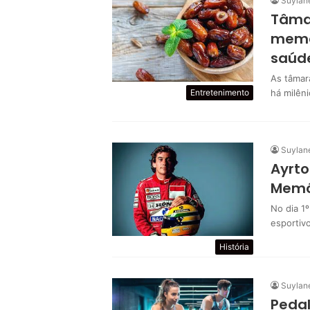
Suylan
Tâmar
memór
saúd
As tâmar
há milên
Entretenimento
Suylan
Ayrto
Memó
No dia 1
esportiv
História
Suylan
Pedal