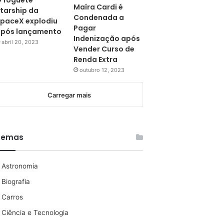
 foguete
Maíra Cardi é
tarship da
Condenada a
paceX explodiu
Pagar
pós lançamento
Indenização após
abril 20, 2023
Vender Curso de
Renda Extra
outubro 12, 2023
Carregar mais
Temas
Astronomia
Biografia
Carros
Ciência e Tecnologia