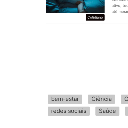
ativo, t
até mes
Cotidiano
bem-estar
Ciência
C
redes sociais
Saúde