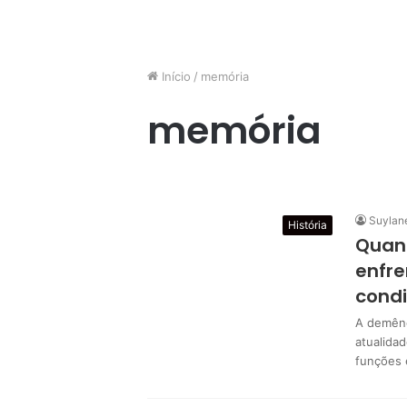
Início
/
memória
memória
Suylan
História
Quan
enfre
cond
A demênc
atualida
funções 