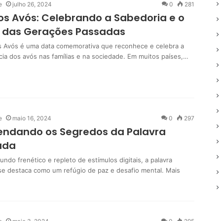
e
julho 26, 2024
0
281
os Avós: Celebrando a Sabedoria e o
 das Gerações Passadas
s Avós é uma data comemorativa que reconhece e celebra a
cia dos avós nas famílias e na sociedade. Em muitos países,…
e
maio 16, 2024
0
297
endando os Segredos da Palavra
ada
ndo frenético e repleto de estímulos digitais, a palavra
se destaca como um refúgio de paz e desafio mental. Mais