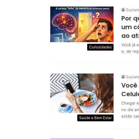
Suylan
Por 
um c
ao at
Você já 
Curiosidades
e, de re
Suylan
Você 
Celul
Chegar e
no dia a
estão c
Saúde e Bem Estar