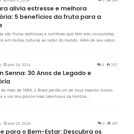
e
maio 3, 2024
0
295
a alivia estresse e melhora
ia: 5 benefícios da fruta para a
e
as são frutas deliciosas e nutritivas que têm sido consumidas
ios em muitas culturas ao redor do mundo. Além de seu sabor…
e
abril 28, 2024
0
337
n Senna: 30 Anos de Legado e
ria
º de maio de 1994, o Brasil perdia um de seus maiores ícones
os e um dos pilotos mais talentosos da história…
e
abril 23, 2024
0
361
e para o Bem-Estar: Descubra os