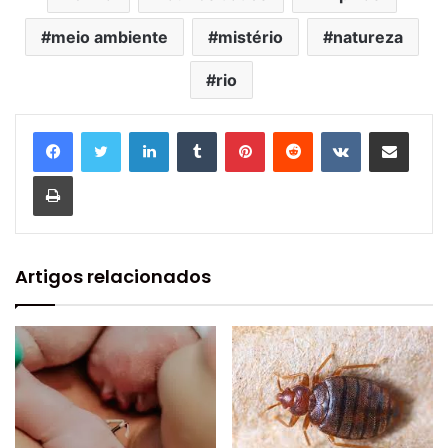
meio ambiente
mistério
natureza
rio
Linkedin
Tumblr
Pinterest
Reddit
VK
Compartilhar via e-mail
Imprimir
Artigos relacionados