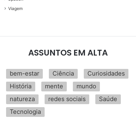
Viagem
ASSUNTOS EM ALTA
bem-estar
Ciência
Curiosidades
História
mente
mundo
natureza
redes sociais
Saúde
Tecnologia