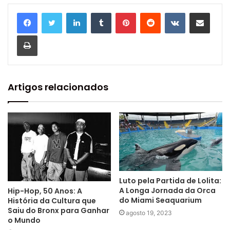
Linkedin
Tumblr
Pinterest
Reddit
VK
Compartilhar via e-mail
Imprimir
Artigos relacionados
Luto pela Partida de Lolita:
A Longa Jornada da Orca
Hip-Hop, 50 Anos: A
do Miami Seaquarium
História da Cultura que
Saiu do Bronx para Ganhar
agosto 19, 2023
o Mundo