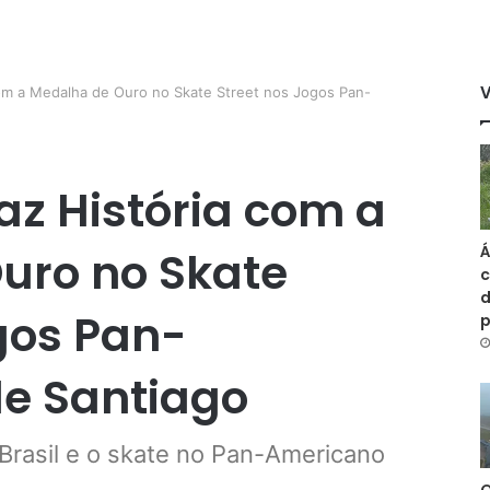
com a Medalha de Ouro no Skate Street nos Jogos Pan-
az História com a
Á
uro no Skate
c
d
gos Pan-
e Santiago
 Brasil e o skate no Pan-Americano