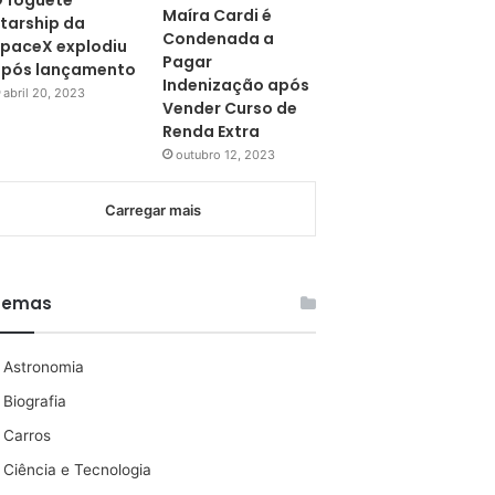
 foguete
Maíra Cardi é
tarship da
Condenada a
paceX explodiu
Pagar
pós lançamento
Indenização após
abril 20, 2023
Vender Curso de
Renda Extra
outubro 12, 2023
Carregar mais
Temas
Astronomia
Biografia
Carros
Ciência e Tecnologia