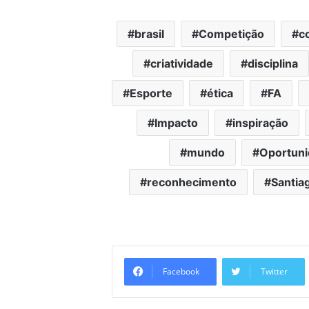
brasil
Competição
c
criatividade
disciplina
Esporte
ética
FA
Impacto
inspiração
mundo
Oportun
reconhecimento
Santia
Facebook
Twitter