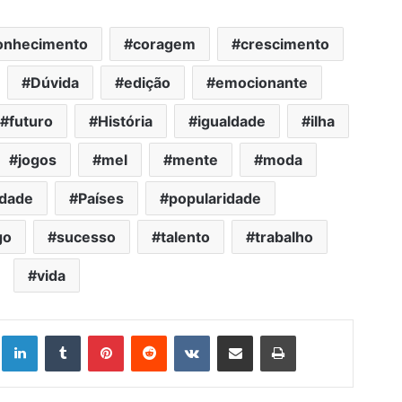
onhecimento
coragem
crescimento
Dúvida
edição
emocionante
futuro
História
igualdade
ilha
jogos
mel
mente
moda
idade
Países
popularidade
go
sucesso
talento
trabalho
vida
Linkedin
Tumblr
Pinterest
Reddit
VK
Compartilhar via e-mail
Imprimir