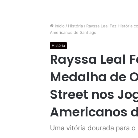
Início
/
História
/
Rayssa Leal Faz História 
Americanos de Santiago
História
Rayssa Leal F
Medalha de O
Street nos Jo
Americanos d
Uma vitória dourada para o