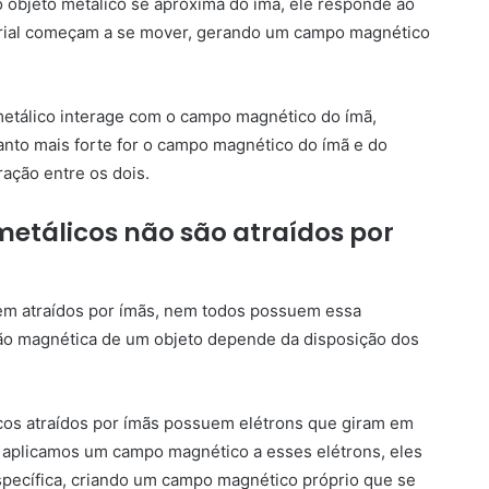
 o objeto metálico se aproxima do ímã, ele responde ao
rial começam a se mover, gerando um campo magnético
etálico interage com o campo magnético do ímã,
anto mais forte for o campo magnético do ímã e do
ração entre os dois.
metálicos não são atraídos por
em atraídos por ímãs, nem todos possuem essa
ção magnética de um objeto depende da disposição dos
cos atraídos por ímãs possuem elétrons que giram em
 aplicamos um campo magnético a esses elétrons, eles
ecífica, criando um campo magnético próprio que se