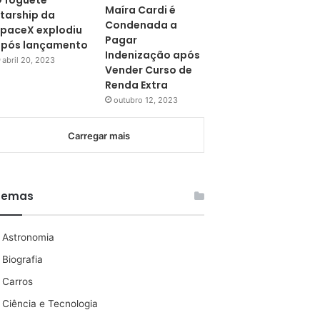
 foguete
Maíra Cardi é
tarship da
Condenada a
paceX explodiu
Pagar
pós lançamento
Indenização após
abril 20, 2023
Vender Curso de
Renda Extra
outubro 12, 2023
Carregar mais
Temas
Astronomia
Biografia
Carros
Ciência e Tecnologia