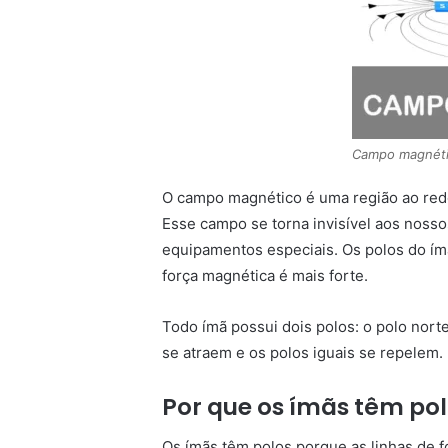
Campo magnét
O campo magnético é uma região ao redo
Esse campo se torna invisível aos noss
equipamentos especiais. Os polos do ím
força magnética é mais forte.
Todo ímã possui dois polos: o polo norte
se atraem e os polos iguais se repelem.
Por que os ímãs têm pol
Os ímãs têm polos porque as linhas de 