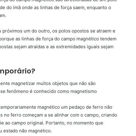
ade do ímã onde as linhas de força saem, enquanto o
am.
 próximos um do outro, os polos opostos se atraem e
e porque as linhas de força do campo magnético tendem
postas sejam atraídas e as extremidades iguais sejam
mporário?
nte magnetizar muitos objetos que não são
 esse fenômeno é conhecido como magnetismo
temporariamente magnético um pedaço de ferro não
s no ferro começam a se alinhar com o campo, criando
e ao campo original. Portanto, no momento que
u estado não magnético.