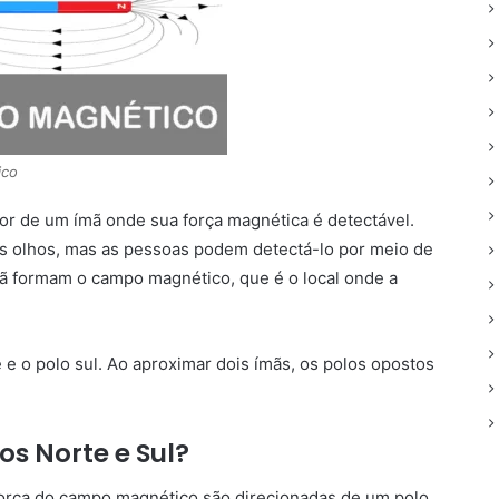
ico
r de um ímã onde sua força magnética é detectável.
os olhos, mas as pessoas podem detectá-lo por meio de
ã formam o campo magnético, que é o local onde a
 e o polo sul. Ao aproximar dois ímãs, os polos opostos
os Norte e Sul?
força do campo magnético são direcionadas de um polo