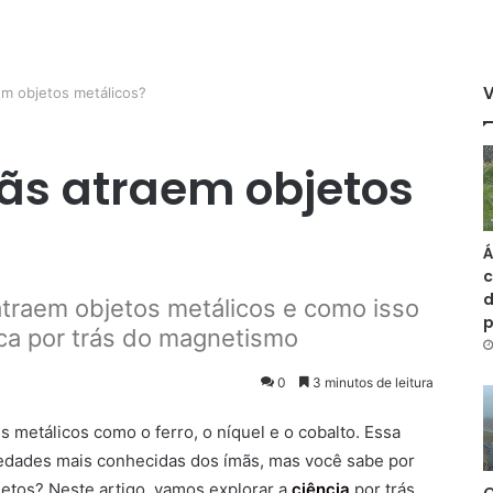
em objetos metálicos?
mãs atraem objetos
Á
c
d
traem objetos metálicos e como isso
fica por trás do magnetismo
0
3 minutos de leitura
 metálicos como o ferro, o níquel e o cobalto. Essa
iedades mais conhecidas dos ímãs, mas você sabe por
jetos? Neste artigo, vamos explorar a
ciência
por trás