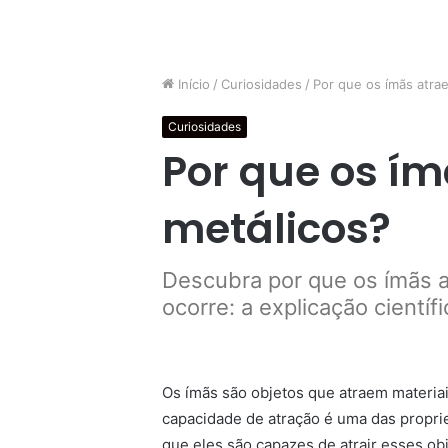
Início
/
Curiosidades
/
Por que os ímãs atra
Curiosidades
Por que os í
metálicos?
Descubra por que os ímãs a
ocorre: a explicação cientí
Os ímãs são objetos que atraem materiais
capacidade de atração é uma das propr
que eles são capazes de atrair esses ob