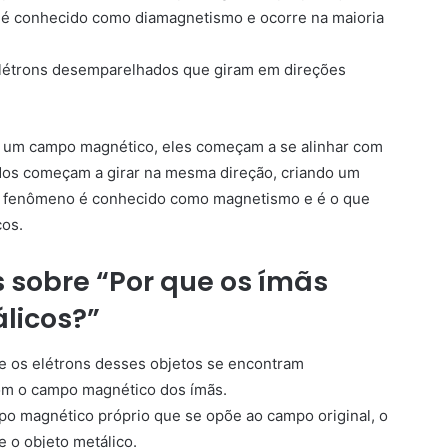
 é conhecido como diamagnetismo e ocorre na maioria
elétrons desemparelhados que giram em direções
a um campo magnético, eles começam a se alinhar com
os começam a girar na mesma direção, criando um
e fenômeno é conhecido como magnetismo e é o que
cos.
 sobre “Por que os ímãs
licos?”
e os elétrons desses objetos se encontram
om o campo magnético dos ímãs.
po magnético próprio que se opõe ao campo original, o
e o objeto metálico.