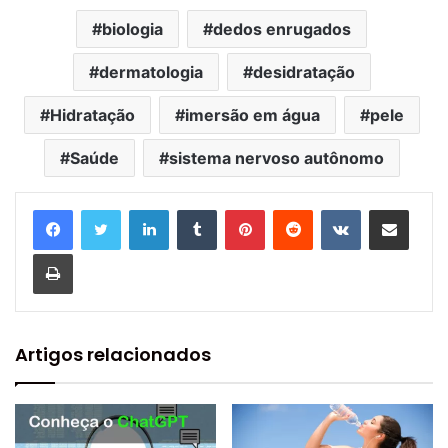
biologia
dedos enrugados
dermatologia
desidratação
Hidratação
imersão em água
pele
Saúde
sistema nervoso autônomo
Linkedin
Tumblr
Pinterest
Reddit
VK
Compartilhar via e-mail
Imprimir
Artigos relacionados