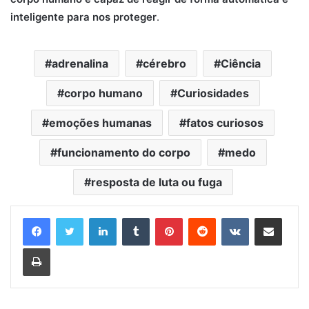
inteligente para nos proteger
.
adrenalina
cérebro
Ciência
corpo humano
Curiosidades
emoções humanas
fatos curiosos
funcionamento do corpo
medo
resposta de luta ou fuga
Linkedin
Tumblr
Pinterest
Reddit
VK
Compartilhar via e-mail
Imprimir