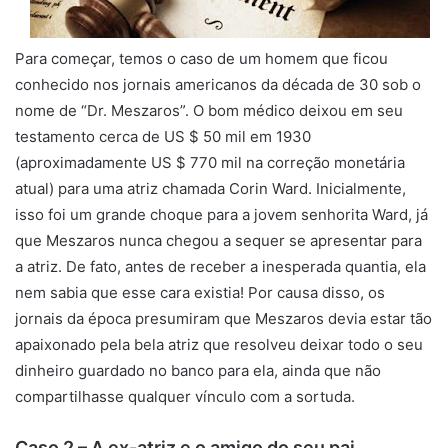
Para começar, temos o caso de um homem que ficou
conhecido nos jornais americanos da década de 30 sob o
nome de “Dr. Meszaros”. O bom médico deixou em seu
testamento cerca de US $ 50 mil em 1930
(aproximadamente US $ 770 mil na correção monetária
atual) para uma atriz chamada Corin Ward. Inicialmente,
isso foi um grande choque para a jovem senhorita Ward, já
que Meszaros nunca chegou a sequer se apresentar para
a atriz. De fato, antes de receber a inesperada quantia, ela
nem sabia que esse cara existia! Por causa disso, os
jornais da época presumiram que Meszaros devia estar tão
apaixonado pela bela atriz que resolveu deixar todo o seu
dinheiro guardado no banco para ela, ainda que não
compartilhasse qualquer vínculo com a sortuda.
Caso 2 – A ex-atriz e o amigo do seu pai