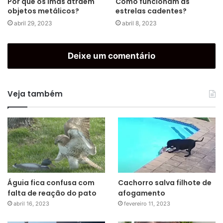
Por que os ímãs atraem
Como funcionam as
objetos metálicos?
estrelas cadentes?
abril 29, 2023
abril 8, 2023
Deixe um comentário
Veja também
Águia fica confusa com
Cachorro salva filhote de
falta de reação do pato
afogamento
abril 16, 2023
fevereiro 11, 2023