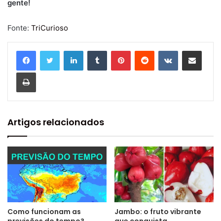
gente!
Fonte:
TriCurioso
Linkedin
Tumblr
Pinterest
Reddit
VK
Compartilhar via e-mail
Imprimir
Artigos relacionados
Como funcionam as
Jambo: o fruto vibrante