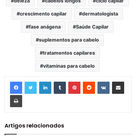
beleza
cabelos longos
ciclo capilar
crescimento capilar
dermatologista
fase anágena
Saúde Capilar
suplementos para cabelo
tratamentos capilares
vitaminas para cabelo
Linkedin
Tumblr
Pinterest
Reddit
VK
Compartilhar via e-mail
Imprimir
Artigos relacionados