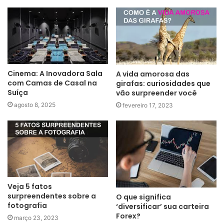
Cinema: A Inovadora Sala
A vida amorosa das
com Camas de Casal na
girafas: curiosidades que
Suíça
vão surpreender você
agosto 8, 2025
fevereiro 17, 2023
Veja 5 fatos
surpreendentes sobre a
O que significa
fotografia
‘diversificar’ sua carteira
Forex?
março 23, 2023