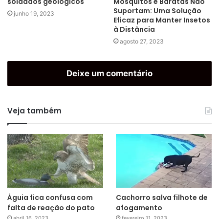
Mosquitos e Baratas Não
soldados geológicos
Suportam: Uma Solução
junho 19, 2023
Eficaz para Manter Insetos
à Distância
agosto 27, 2023
Deixe um comentário
Veja também
Águia fica confusa com
Cachorro salva filhote de
falta de reação do pato
afogamento
abril 16, 2023
fevereiro 11, 2023