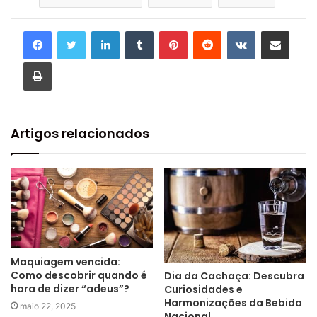
Linkedin
Tumblr
Pinterest
Reddit
VK
Compartilhar via e-mail
Imprimir
Artigos relacionados
Maquiagem vencida:
Como descobrir quando é
Dia da Cachaça: Descubra
hora de dizer “adeus”?
Curiosidades e
Harmonizações da Bebida
maio 22, 2025
Nacional