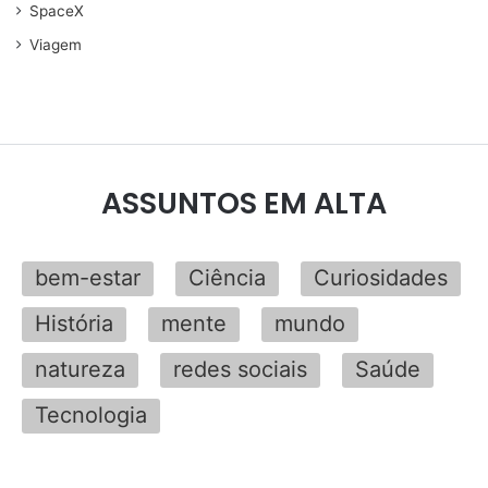
SpaceX
Viagem
ASSUNTOS EM ALTA
bem-estar
Ciência
Curiosidades
História
mente
mundo
natureza
redes sociais
Saúde
Tecnologia