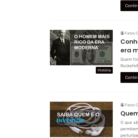
Contin
Fatos C
Conhe
era 
Quem foi
Rockefel
História
Contin
Fatos C
Quem 
O que sã
permitem
perturba