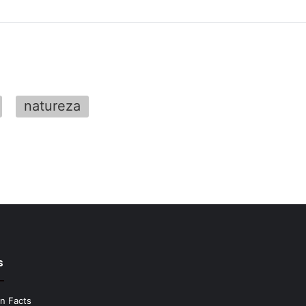
natureza
s
n Facts