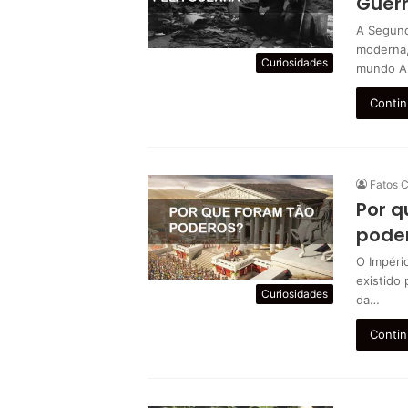
Guerr
A Segund
moderna,
Curiosidades
mundo A
Contin
Fatos C
Por q
pode
O Impéri
existido
Curiosidades
da…
Contin