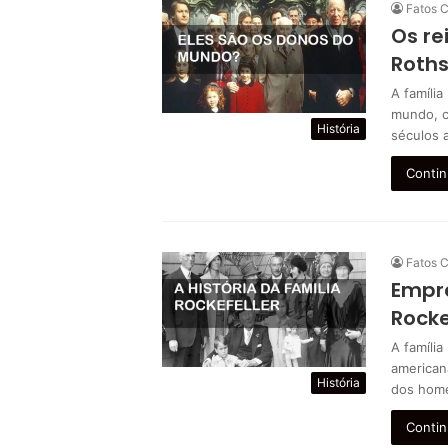
Fatos C
Os re
Roths
A família
mundo, c
História
séculos 
Contin
Fatos C
Empre
Rocke
A família
american
História
dos hom
Contin