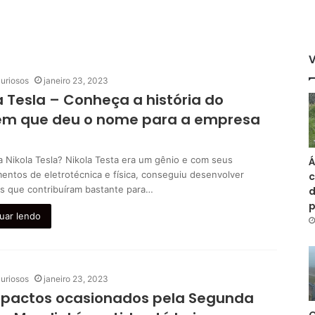
uriosos
janeiro 23, 2023
a Tesla – Conheça a história do
m que deu o nome para a empresa
 Nikola Tesla? Nikola Testa era um gênio e com seus
Á
entos de eletrotécnica e física, conseguiu desenvolver
c
s que contribuíram bastante para…
d
uar lendo
uriosos
janeiro 23, 2023
mpactos ocasionados pela Segunda