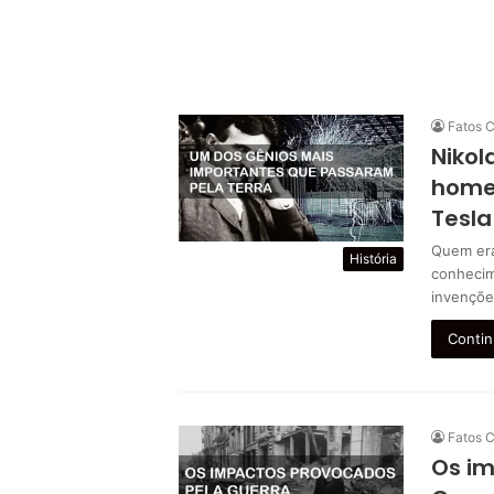
Fatos C
Nikol
home
Tesla
Quem era
História
conhecim
invençõe
Contin
Fatos C
Os i