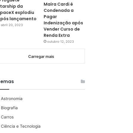
 foguete
Maíra Cardi é
tarship da
Condenada a
paceX explodiu
Pagar
pós lançamento
Indenização após
abril 20, 2023
Vender Curso de
Renda Extra
outubro 12, 2023
Carregar mais
Temas
Astronomia
Biografia
Carros
Ciência e Tecnologia