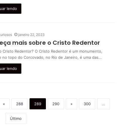
uar lendo
uriosos
janeiro 22, 2023
ça mais sobre o Cristo Redentor
o Cristo Redentor? O Cristo Redentor é um monumento,
do no topo do Corcovado, no Rio de Janeiro, é uma das…
uar lendo
«
288
289
290
»
300
...
Último