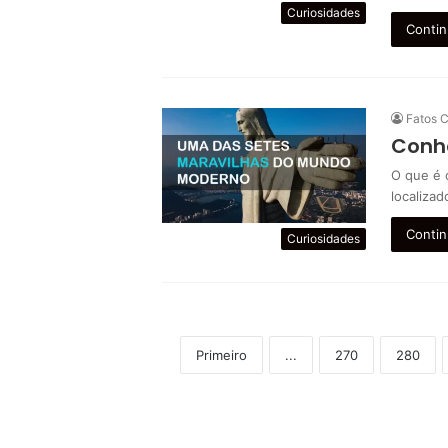
Curiosidades
Contin
Fatos C
Conhe
O que é 
localiza
Contin
Curiosidades
Primeiro
...
270
280