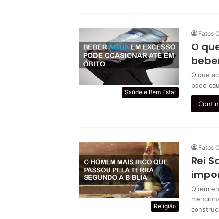
Fatos C
O que
bebe
O que ac
pode cau
Saúde e Bem Estar
Contin
Fatos C
Rei 
impor
Quem era
menciona
Religião
construç