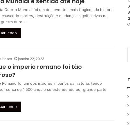
a Mundial é sentido até hoje
O
S
a Guerra Mundial foi um dos eventos mais trágicos da história
S
 causando mortes, destruição e mudanças significativas no
a
 guerra durou…
uar lendo
uriosos
janeiro 22, 2023
ue o imperio romano foi tão
roso?
o Romano foi um dos maiores impérios da história, tendo
 por cerca de 1.500 anos e se estendendo por grande parte
uar lendo