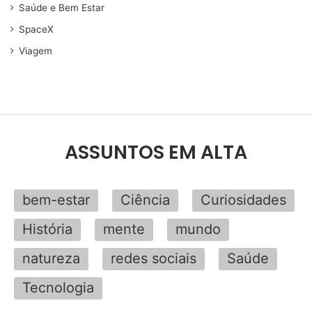
Saúde e Bem Estar
SpaceX
Viagem
ASSUNTOS EM ALTA
bem-estar
Ciência
Curiosidades
História
mente
mundo
natureza
redes sociais
Saúde
Tecnologia