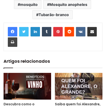
mosquito
Mosquito anopheles
Tubarão-branco
Linkedin
Tumblr
Pinterest
Reddit
VK
Compartilhar via e-mail
Imprimir
Artigos relacionados
Descubra como o
Saiba quem foi Alexandre,