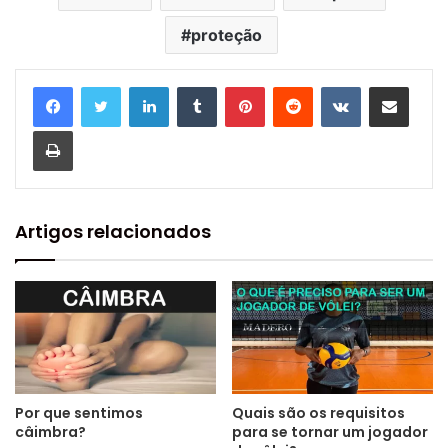
proteção
Linkedin
Tumblr
Pinterest
Reddit
VK
Compartilhar via e-mail
Imprimir
Artigos relacionados
Por que sentimos
Quais são os requisitos
câimbra?
para se tornar um jogador