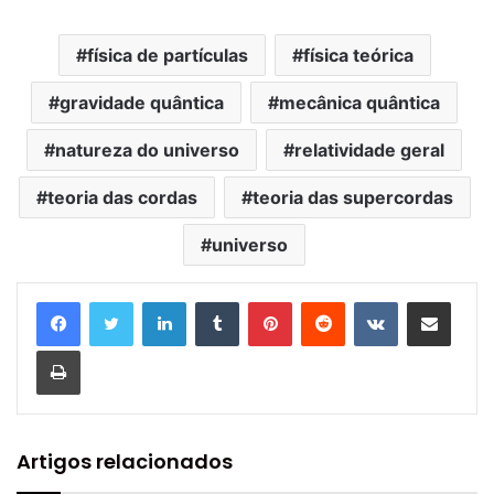
física de partículas
física teórica
gravidade quântica
mecânica quântica
natureza do universo
relatividade geral
teoria das cordas
teoria das supercordas
universo
Linkedin
Tumblr
Pinterest
Reddit
VK
Compartilhar via e-mail
Imprimir
Artigos relacionados