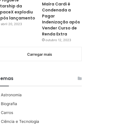
 foguete
Maíra Cardi é
tarship da
Condenada a
paceX explodiu
Pagar
pós lançamento
Indenização após
abril 20, 2023
Vender Curso de
Renda Extra
outubro 12, 2023
Carregar mais
Temas
Astronomia
Biografia
Carros
Ciência e Tecnologia