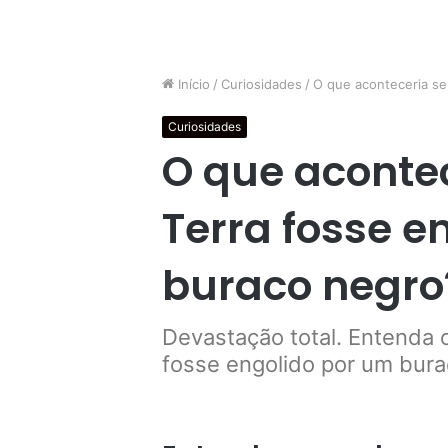
Início
/
Curiosidades
/
O que aconteceria se
Curiosidades
O que acontec
Terra fosse e
buraco negro
Devastação total. Entenda o
fosse engolido por um bur