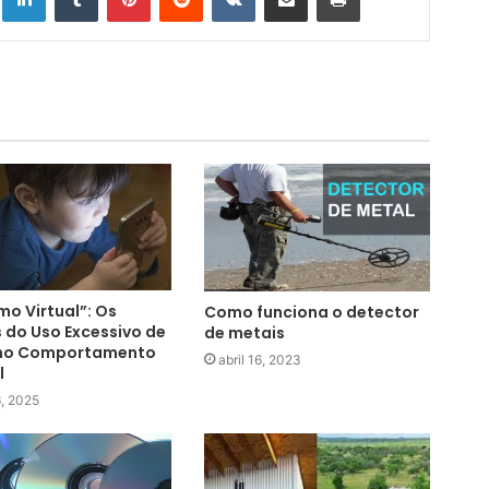
mo Virtual”: Os
Como funciona o detector
s do Uso Excessivo de
de metais
 no Comportamento
abril 16, 2023
l
, 2025