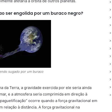
mente afetaria a órbita de outros planetas.
ao ser engolida por um buraco negro?
sendo sugado por um buraco
 da Terra, a gravidade exercida por ele seria ainda
rmar, e a atmosfera seria comprimida em direção à
spaguetificação” ocorre quando a força gravitacional em
elação à distância. A força gravitacional na