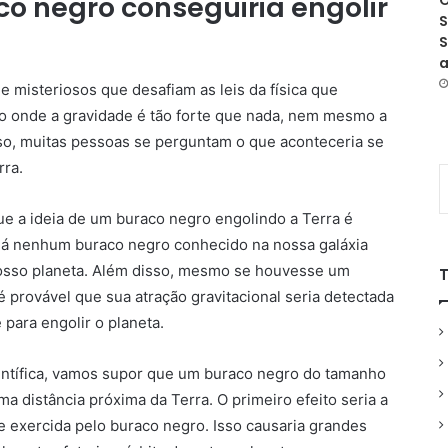
o negro conseguiria engolir
O
S
S
a
e misteriosos que desafiam as leis da física que
o onde a gravidade é tão forte que nada, nem mesmo a
sso, muitas pessoas se perguntam o que aconteceria se
rra.
ue a ideia de um buraco negro engolindo a Terra é
há nenhum buraco negro conhecido na nossa galáxia
nosso planeta. Além disso, mesmo se houvesse um
 provável que sua atração gravitacional seria detectada
 para engolir o planeta.
ientífica, vamos supor que um buraco negro do tamanho
a distância próxima da Terra. O primeiro efeito seria a
e exercida pelo buraco negro. Isso causaria grandes