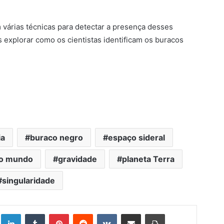
 várias técnicas para detectar a presença desses
s explorar como os cientistas identificam os buracos
ia
buraco negro
espaço sideral
do mundo
gravidade
planeta Terra
singularidade
Linkedin
Tumblr
Pinterest
Reddit
VK
Compartilhar via e-mail
Imprimir