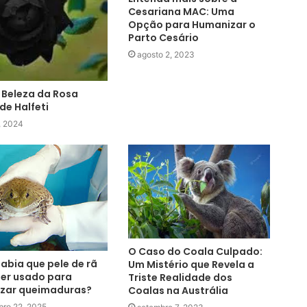
Cesariana MAC: Uma
Opção para Humanizar o
Parto Cesário
agosto 2, 2023
 Beleza da Rosa
de Halfeti
9, 2024
O Caso do Coala Culpado:
abia que pele de rã
Um Mistério que Revela a
er usado para
Triste Realidade dos
izar queimaduras?
Coalas na Austrália
bro 22, 2025