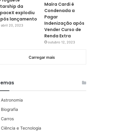
 foguete
Maíra Cardi é
tarship da
Condenada a
paceX explodiu
Pagar
pós lançamento
Indenização após
abril 20, 2023
Vender Curso de
Renda Extra
outubro 12, 2023
Carregar mais
Temas
Astronomia
Biografia
Carros
Ciência e Tecnologia