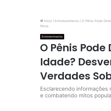
Início
/
Entretenimento
/
O Pênis Pode Dimi
Pênis
Entretenimento
O Pênis Pode 
Idade? Desve
Verdades Sob
Esclarecendo informações r
e combatendo mitos popul