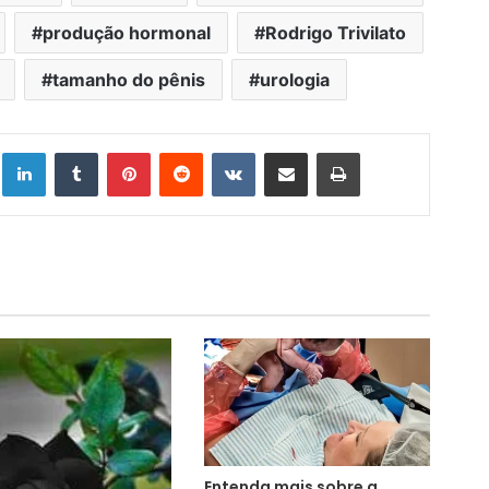
produção hormonal
Rodrigo Trivilato
tamanho do pênis
urologia
Linkedin
Tumblr
Pinterest
Reddit
VK
Compartilhar via e-mail
Imprimir
Entenda mais sobre a