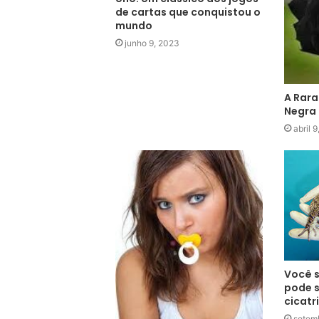
de cartas que conquistou o
mundo
junho 9, 2023
A Rara
Negra 
abril 
Você s
pode s
cicatr
setem