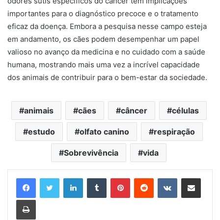
odores sutis específicos do câncer tem implicações
importantes para o diagnóstico precoce e o tratamento
eficaz da doença. Embora a pesquisa nesse campo esteja
em andamento, os cães podem desempenhar um papel
valioso no avanço da medicina e no cuidado com a saúde
humana, mostrando mais uma vez a incrível capacidade
dos animais de contribuir para o bem-estar da sociedade.
animais
cães
câncer
células
estudo
olfato canino
respiração
Sobrevivência
vida
Linkedin
Tumblr
Pinterest
Reddit
VK
Compartilhar via e-mail
Imprimir