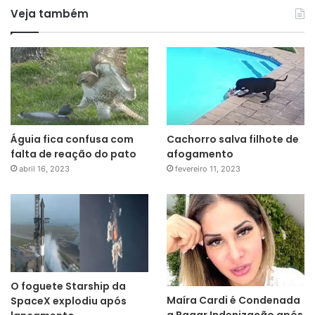
Veja também
Águia fica confusa com
Cachorro salva filhote de
falta de reação do pato
afogamento
abril 16, 2023
fevereiro 11, 2023
O foguete Starship da
Maíra Cardi é Condenada
SpaceX explodiu após
a Pagar Indenização após