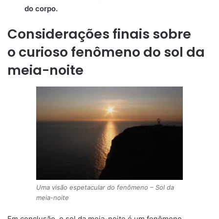
do corpo.
Considerações finais sobre
o curioso fenômeno do sol da
meia-noite
Uma visão espetacular do fenômeno – Sol da
meia-noite
Em conclusão, o sol da meia-noite é um fenômeno