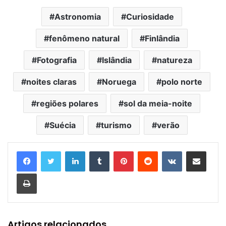
Astronomia
Curiosidade
fenômeno natural
Finlândia
Fotografia
Islândia
natureza
noites claras
Noruega
polo norte
regiões polares
sol da meia-noite
Suécia
turismo
verão
Linkedin
Tumblr
Pinterest
Reddit
VK
Compartilhar via e-mail
Imprimir
Artigos relacionados