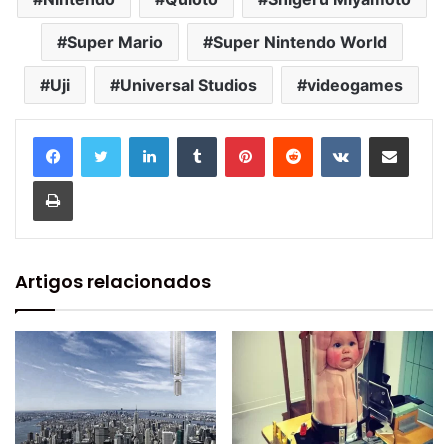
Super Mario
Super Nintendo World
Uji
Universal Studios
videogames
Linkedin
Tumblr
Pinterest
Reddit
VK
Compartilhar via e-mail
Imprimir
Artigos relacionados