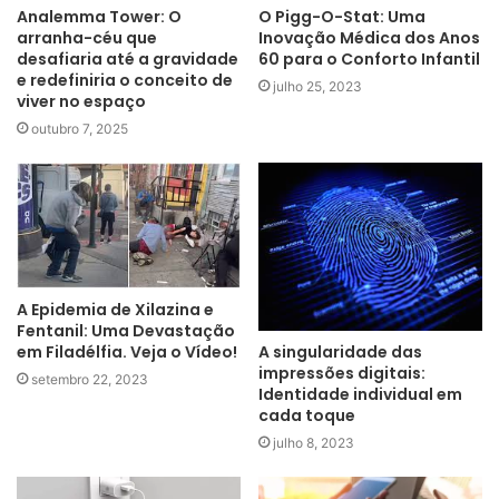
Analemma Tower: O
O Pigg-O-Stat: Uma
arranha-céu que
Inovação Médica dos Anos
desafiaria até a gravidade
60 para o Conforto Infantil
e redefiniria o conceito de
julho 25, 2023
viver no espaço
outubro 7, 2025
A Epidemia de Xilazina e
Fentanil: Uma Devastação
em Filadélfia. Veja o Vídeo!
A singularidade das
impressões digitais:
setembro 22, 2023
Identidade individual em
cada toque
julho 8, 2023