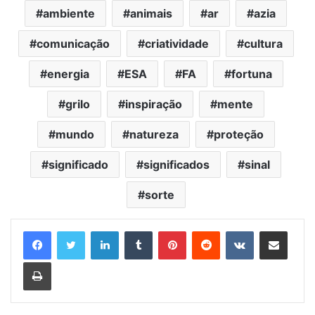
ambiente
animais
ar
azia
comunicação
criatividade
cultura
energia
ESA
FA
fortuna
grilo
inspiração
mente
mundo
natureza
proteção
significado
significados
sinal
sorte
Linkedin
Tumblr
Pinterest
Reddit
VK
Compartilhar via e-mail
Imprimir