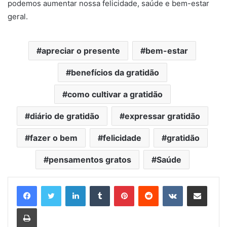
podemos aumentar nossa felicidade, saúde e bem-estar
geral.
apreciar o presente
bem-estar
benefícios da gratidão
como cultivar a gratidão
diário de gratidão
expressar gratidão
fazer o bem
felicidade
gratidão
pensamentos gratos
Saúde
Linkedin
Tumblr
Pinterest
Reddit
VK
Compartilhar via e-mail
Imprimir