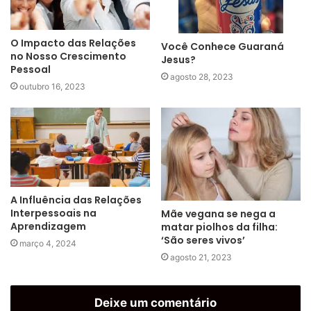
O Impacto das Relações
Você Conhece Guaraná
no Nosso Crescimento
Jesus?
Pessoal
agosto 28, 2023
outubro 16, 2023
A Influência das Relações
Interpessoais na
Mãe vegana se nega a
Aprendizagem
matar piolhos da filha:
‘São seres vivos’
março 4, 2024
agosto 21, 2023
Deixe um comentário