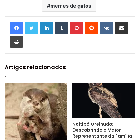
memes de gatos
Linkedin
Tumblr
Pinterest
Reddit
VK
Compartilhar via e-mail
Imprimir
Artigos relacionados
Noitibó Orelhudo:
Descobrindo o Maior
Representante da Família