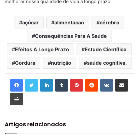
melhorar nossa qualidade de vida a longo prazo
.
açúcar
alimentacao
cérebro
Consequências Para A Saúde
Efeitos A Longo Prazo
Estudo Científico
Gordura
nutrição
saúde cognitiva.
Linkedin
Tumblr
Pinterest
Reddit
VK
Compartilhar via e-mail
Imprimir
Artigos relacionados