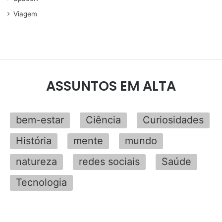
Viagem
ASSUNTOS EM ALTA
bem-estar
Ciência
Curiosidades
História
mente
mundo
natureza
redes sociais
Saúde
Tecnologia