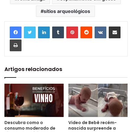
sítios arqueológicos
Linkedin
Tumblr
Pinterest
Reddit
VK
Compartilhar via e-mail
Imprimir
Artigos relacionados
Descubra como o
Video de Bebê recém-
consumo moderado de
nascida surpreende a