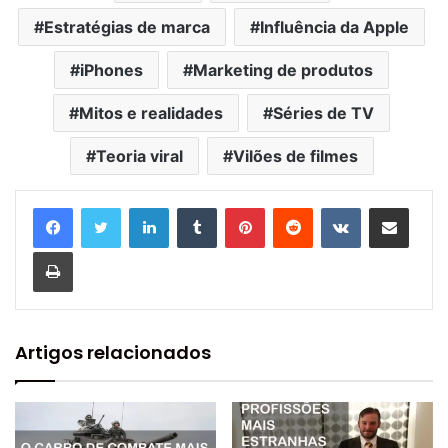
Estratégias de marca
Influência da Apple
iPhones
Marketing de produtos
Mitos e realidades
Séries de TV
Teoria viral
Vilões de filmes
Linkedin
Tumblr
Pinterest
Reddit
VK
Compartilhar via e-mail
Imprimir
Artigos relacionados