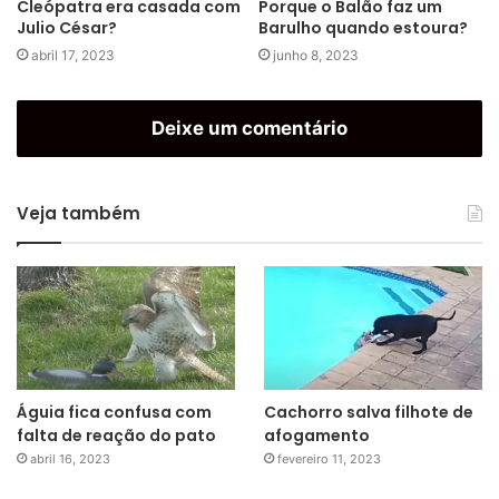
Cleópatra era casada com
Porque o Balão faz um
Julio César?
Barulho quando estoura?
abril 17, 2023
junho 8, 2023
Deixe um comentário
Veja também
Águia fica confusa com
Cachorro salva filhote de
falta de reação do pato
afogamento
abril 16, 2023
fevereiro 11, 2023