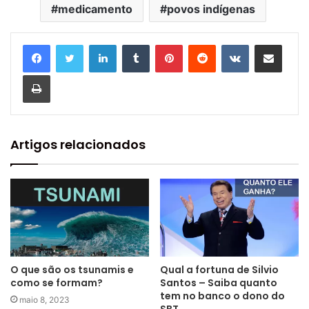
medicamento
povos indígenas
Linkedin
Tumblr
Pinterest
Reddit
VK
Compartilhar via e-mail
Imprimir
Artigos relacionados
O que são os tsunamis e
Qual a fortuna de Silvio
como se formam?
Santos – Saiba quanto
tem no banco o dono do
maio 8, 2023
SBT