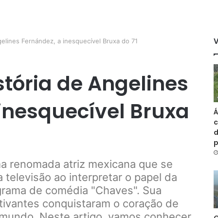
elines Fernández, a inesquecível Bruxa do 71
tória de Angelines
inesquecível Bruxa
Á
c
d
ma renomada atriz mexicana que se
 televisão ao interpretar o papel da
grama de comédia "Chaves". Sua
tivantes conquistaram o coração de
 mundo. Neste artigo, vamos conhecer