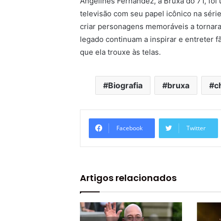
Angelines Fernández, a Bruxa do 71, foi 
televisão com seu papel icônico na séri
criar personagens memoráveis a tornara
legado continuam a inspirar e entreter 
que ela trouxe às telas.
Biografia
bruxa
c
Facebook
Twitter
Artigos relacionados