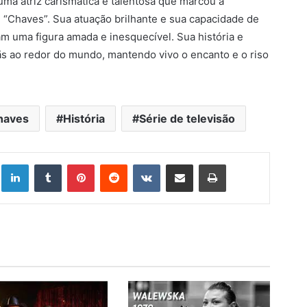
uma atriz carismática e talentosa que marcou a
e “Chaves”. Sua atuação brilhante e sua capacidade de
m uma figura amada e inesquecível. Sua história e
fãs ao redor do mundo, mantendo vivo o encanto e o riso
haves
História
Série de televisão
Linkedin
Tumblr
Pinterest
Reddit
VK
Compartilhar via e-mail
Imprimir