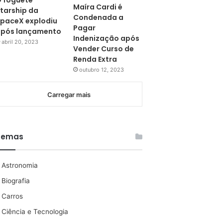
 foguete
Maíra Cardi é
tarship da
Condenada a
paceX explodiu
Pagar
pós lançamento
Indenização após
abril 20, 2023
Vender Curso de
Renda Extra
outubro 12, 2023
Carregar mais
Temas
Astronomia
Biografia
Carros
Ciência e Tecnologia