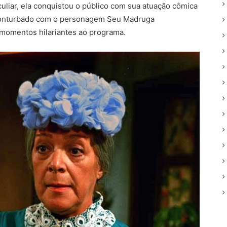
uliar, ela conquistou o público com sua atuação cômica
 conturbado com o personagem Seu Madruga
 momentos hilariantes ao programa.