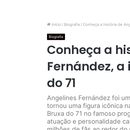
Início
/
Biografia
/
Conheça a história de Ang
Biografia
Conheça a his
Fernández, a 
do 71
Angelines Fernández foi u
tornou uma figura icônica na
Bruxa do 71 no famoso pro
atuação e personalidade ca
milhões de fãs ao redor do