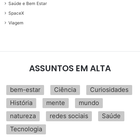
Saúde e Bem Estar
SpaceX
Viagem
ASSUNTOS EM ALTA
bem-estar
Ciência
Curiosidades
História
mente
mundo
natureza
redes sociais
Saúde
Tecnologia