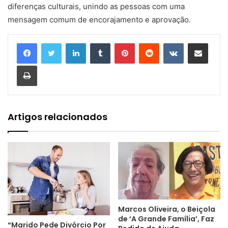
diferenças culturais, unindo as pessoas com uma
mensagem comum de encorajamento e aprovação.
Linkedin
Tumblr
Pinterest
Reddit
VK
Compartilhar via e-mail
Imprimir
Artigos relacionados
Marcos Oliveira, o Beiçola
de ‘A Grande Família’, Faz
“Marido Pede Divórcio Por