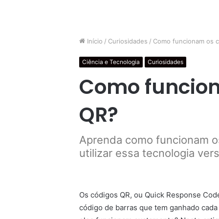
Início
/
Curiosidades
/
Como funcionam os c
Ciência e Tecnologia
Curiosidades
Como funcion
QR?
Aprenda como funcionam os
utilizar essa tecnologia ver
Os códigos QR, ou Quick Response Cod
código de barras que tem ganhado cada