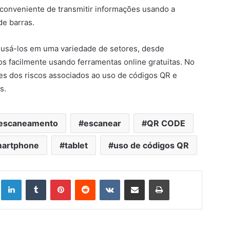
 conveniente de transmitir informações usando a
e barras.
 usá-los em uma variedade de setores, desde
los facilmente usando ferramentas online gratuitas. No
tes dos riscos associados ao uso de códigos QR e
s.
escaneamento
escanear
QR CODE
artphone
tablet
uso de códigos QR
Linkedin
Tumblr
Pinterest
Reddit
VK
Compartilhar via e-mail
Imprimir