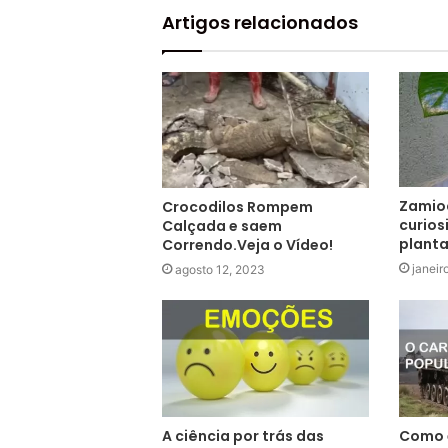
Artigos relacionados
Zamioc
Crocodilos Rompem
curios
Calçada e saem
planta
Correndo.Veja o Vídeo!
janeir
agosto 12, 2023
A ciência por trás das
Como é