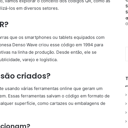
O
o, vamos explorar o conceito dos códigos QR, como as
S
lizá-los em diversos setores.
S
a
R?
arras que os smartphones ou tablets equipados com
onesa Denso Wave criou esse código em 1994 para
tivas na linha de produção. Desde então, ele se
licidade, varejo e logística.
são criados?
te usando várias ferramentas online que geram um
agem. Essas ferramentas salvam o código em formato de
ualquer superfície, como cartazes ou embalagens de
ncionam?