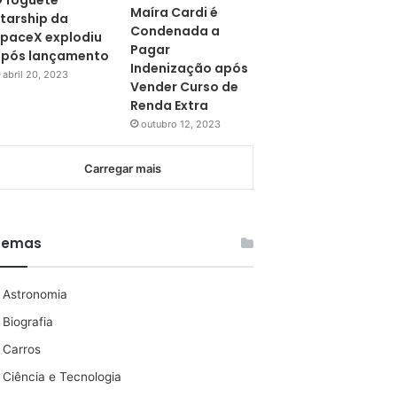
 foguete
Maíra Cardi é
tarship da
Condenada a
paceX explodiu
Pagar
pós lançamento
Indenização após
abril 20, 2023
Vender Curso de
Renda Extra
outubro 12, 2023
Carregar mais
Temas
Astronomia
Biografia
Carros
Ciência e Tecnologia