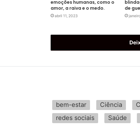
emoções humanas, como o
blind
amor, a raiva e o medo.
de gue
abril 11, 2023
janeir
Dei
bem-estar
Ciência
C
redes sociais
Saúde